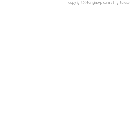
copyright ⓒ tonginexp.com all rights rese