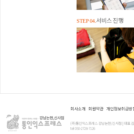
서비스 진행
STEP 04.
회사소개
회원약관
개인정보취급방
(주)통인익스프레스 강남논현/신사점 | 대표 김유준 | 
tel 050-2728-7126